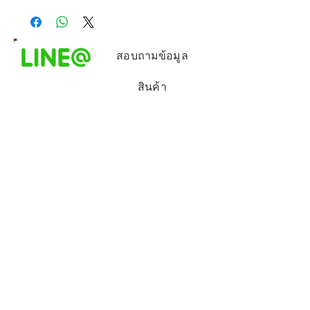
สอบถามข้อมูล
สินค้า
Come and visit our store!!
Contact us (เบอร์โทร):
038-617255
Facebook :
jorjaroenrayong
Line ID:
@
jorcharone