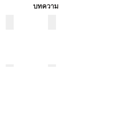
บทความ
ตารางเทียบนิ้ว-มิล
ตารางเกลียวต๊าป
คำอธิบายรหัสต่อท้ายลูกปืน
รหัส-ไซส์ตลับลูกปืน
รหัส
และ
ไซส์
ตลับ
ลูกปืน
A2-70 คืออะไร
ดอกรีมเมอร์