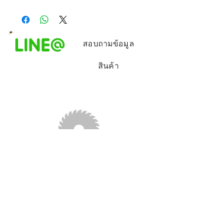
สอบถามข้อมูล
สินค้า
Come and visit our store!!
Contact us (เบอร์โทร):
038-617255
Facebook :
jorjaroenrayong
Line ID:
@
jorcharone