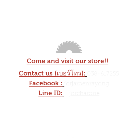
Come and visit our store!!
Contact us (เบอร์โทร):
038-617255
Facebook :
jorjaroenrayong
Line ID:
@
jorcharone
Jor Charone Salukpun Limited Partnership